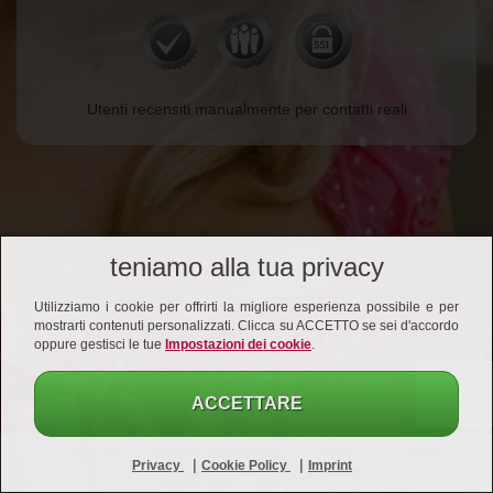
Utenti recensiti manualmente per contatti reali
teniamo alla tua privacy
Utilizziamo i cookie per offrirti la migliore esperienza possibile e per
mostrarti contenuti personalizzati. Clicca su ACCETTO se sei d'accordo
oppure gestisci le tue
Impostazioni dei cookie
.
ACCETTARE
Supporto
Termini e Condizioni
Privacy
Imprint
|
|
Privacy
Cookie Policy
Imprint
Recedere dal contratto
Affiliati